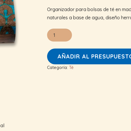
Organizador para bolsas de té en mader
naturales a base de agua, diseño herra
Organizador
Té
(6
AÑADIR AL PRESUPUEST
Divisiones)
cantidad
Categoría:
Té
al