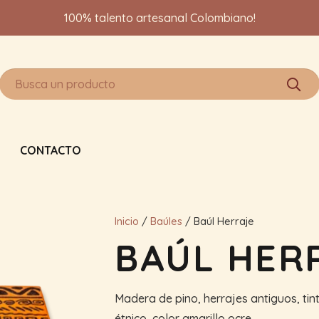
100% talento artesanal Colombiano!
CONTACTO
Inicio
/
Baúles
/ Baúl Herraje
BAÚL HER
Madera de pino, herrajes antiguos, ti
étnico, color amarillo ocre.