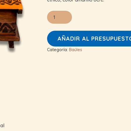
Baúl
Herraje
cantidad
AÑADIR AL PRESUPUEST
Categoría:
Baúles
al